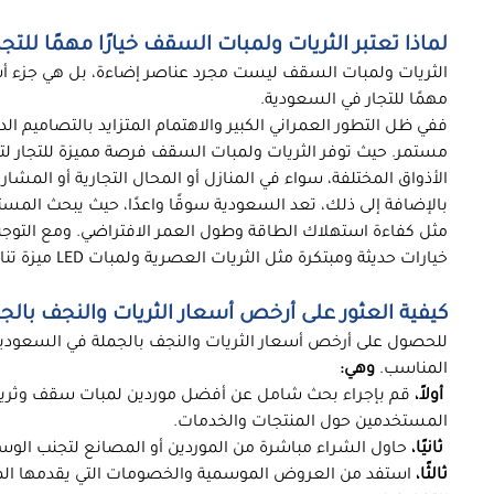
لماذا تعتبر الثريات ولمبات السقف خيارًا مهمًا للت
الثريات ولمبات السقف ليست مجرد عناصر إضاءة، بل هي جزء أس
مهمًا للتجار في السعودية.
ففي ظل التطور العمراني الكبير والاهتمام المتزايد بالتصاميم الد
مستمر. حيث توفر الثريات ولمبات السقف فرصة مميزة للتجار لتل
الأذواق المختلفة، سواء في المنازل أو المحال التجارية أو المشاري
بالإضافة إلى ذلك، تعد السعودية سوقًا واعدًا، حيث يبحث المس
مثل كفاءة استهلاك الطاقة وطول العمر الافتراضي. ومع التوجه 
خيارات حديثة ومبتكرة مثل الثريات العصرية ولمبات LED ميزة تنافسية تتيح للتجار تحقيق عوائد أعلى وتوسيع قاعدة عملائهم.
كيفية العثور على أرخص أسعار الثريات والنجف بالج
للحصول على أرخص أسعار الثريات والنجف بالجملة في السعودية، 
المناسب.
وهي:
أولاً،
قم بإجراء بحث شامل عن أفضل موردين لمبات سقف وثريات 
المستخدمين حول المنتجات والخدمات.
ثانيًا،
حاول الشراء مباشرة من الموردين أو المصانع لتجنب الوسط
ثالثًا،
استفد من العروض الموسمية والخصومات التي يقدمها المو