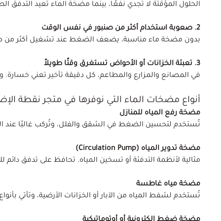
الحلول المؤقتة لا تجدي نفعًا، بينما مضخة الماء تعيد التدفق ا
2. صعوبة استخدام أكثر من صنبور في نفس الوقت
بدون مضخة ماء مناسبة، يضعف الضغط عند تشغيل أكثر من صنبور
3. تعبئة الخزانات أو الأحواض تستغرق وقتًا طويلاً
في المصانع والمزارع والمطاعم، كل دقيقة تأخير تعني خسارة. وه
أنواع مضخات الماء التي نوفرها في متجر نقطة الإض
مضخة رفع المياه للمنازل
تُستخدم لتحسين الضغط في الشقق والفلل، وتُركب غالبًا عند الخ
مضخة تدوير المياه (Circulation Pump)
مثالية لأنظمة التدفئة أو تسخين المياه. تحافظ على تدفق دائم ل
مضخة مياه غاطسة
تُستخدم لشفط المياه من الآبار أو الخزانات الأرضية، وتأتي بأ
مضخة ضغط إلكترونية أو أوتوماتيكية