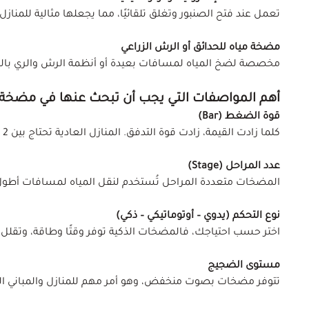
تعمل عند فتح الصنبور وتغلق تلقائيًا، مما يجعلها مثالية للمناز
مضخة مياه للحدائق أو الرش الزراعي
مخصصة لضخ المياه لمسافات بعيدة أو أنظمة الرش والري بالت
أهم المواصفات التي يجب أن تبحث عنها في مضخة 
قوة الضغط (Bar)
كلما زادت القيمة، زادت قوة التدفق. المنازل العادية تحتاج بين 2 إلى 4 بار، أما المشاريع الكبيرة فتتطلب أعلى.
عدد المراحل (Stage)
المضخات متعددة المراحل تُستخدم لنقل المياه لمسافات أطول أ
نوع التحكم (يدوي – أوتوماتيكي – ذكي)
اختر حسب احتياجك، فالمضخات الذكية توفر وقتًا وطاقة، وتقلل ا
مستوى الضجيج
تتوفر مضخات بصوت منخفض، وهو أمر مهم للمنازل والمباني ال