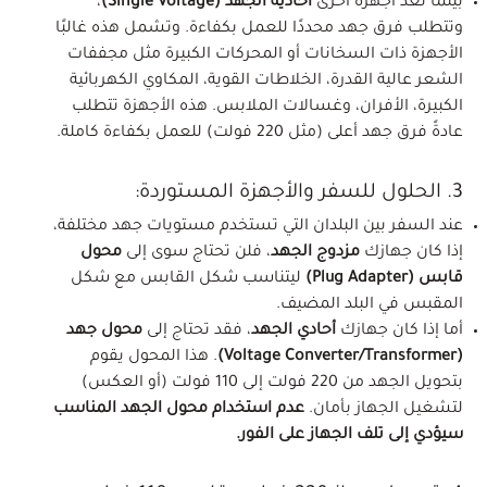
بينما تُعد أجهزة أخرى
أحادية الجهد (Single Voltage)
،
وتتطلب فرق جهد محددًا للعمل بكفاءة. وتشمل هذه غالبًا
الأجهزة ذات السخانات أو المحركات الكبيرة مثل مجففات
الشعر عالية القدرة، الخلاطات القوية، المكاوي الكهربائية
الكبيرة، الأفران، وغسالات الملابس. هذه الأجهزة تتطلب
عادةً فرق جهد أعلى (مثل 220 فولت) للعمل بكفاءة كاملة.
3. الحلول للسفر والأجهزة المستوردة:
عند السفر بين البلدان التي تستخدم مستويات جهد مختلفة،
إذا كان جهازك
مزدوج الجهد
، فلن تحتاج سوى إلى
محول
قابس (Plug Adapter)
ليتناسب شكل القابس مع شكل
المقبس في البلد المضيف.
أما إذا كان جهازك
أحادي الجهد
، فقد تحتاج إلى
محول جهد
(Voltage Converter/Transformer)
. هذا المحول يقوم
بتحويل الجهد من 220 فولت إلى 110 فولت (أو العكس)
لتشغيل الجهاز بأمان.
عدم استخدام محول الجهد المناسب
سيؤدي إلى تلف الجهاز على الفور.