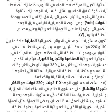
الدائرة. تخيل الأمر كضغط الماء في الأنبوب؛ كلما زاد الضغط،
زادت قوة تدفق الماء. وبالمثل، كلما زاد الجهد، زادت "قوة
الدفع" التي تجعل التيار الكهربائي يتدفق. يُقاس الجهد بوحدة
الفولت (Volt)
، وهي الوحدة المعيارية لقياس فرق الجهد
الكهربائي، ويُرمز لها على الأجهزة الكهربائية وعلى مصادر
الطاقة بالرمز
(V)
.
تكون مستويات الجهد في الدوائر الكهربائية
المنزلية
عادة ما بين
110 و 220 فولت. هذا التباين هو سبب رئيسي للاختلافات في
القوابس ومحولات الطاقة التي نلاحظها حول العالم. أما في
الدوائر الكهربائية
الصناعية والتجارية الكبيرة
، فيتم استخدام
مستويات جهد أعلى بكثير، مثل 380 فولت أو حتى أكثر، وذلك
لتتلاءم مع متطلبات الطاقة الكهربائية الهائلة التي تحتاجها
الأجهزة والمعدات الصناعية الثقيلة والضخمة.
يُعد استخدام مستوى الجهد
110 فولت
و
220 فولت
هو
الأكثر
شيوعًا وانتشارًا
على مستوى العالم في الاستخدامات المنزلية
والتجارية الصغيرة. هذا الاختلاف في مستويات الجهد يجعلنا
نستوعب بشكل أعمق لماذا نجد أن بعض الأجهزة، مثل أجهزة
التكييف الكبيرة أو الأفران الكهربائية الصناعية، بحاجة لطاقة