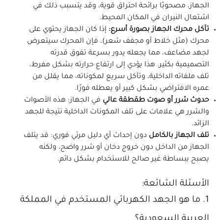
الجهاز، مصحوبًا برائحة احتراق قوية، وقد يتسبب ذلك في
اشتعال النيران في المكان المحيط.
تآكل محرك الجهاز بصورة أسرع:
إذا كان الجهاز يحتوي على
محرك (مثل خلاط أو مجفف شعر)، فإن المحرك سيتعرض
لجهد مضاعف، مما يجعله يدور بسرعة تفوق قدرته
التصميمية بكثير. هذا يؤدي إلى ارتفاع حرارته بشكل مفرط،
تلف ملفاته الداخلية، وتآكل سريع لمكوناته، مما يقلل من
عمره الافتراضي بشكل كبير أو يعطله فورًا.
حدوث شرر أو صوت طقطقة عالي
في الجهاز: هذه الأصوات
والشرر هي علامات على تلف المكونات الداخلية نتيجة للجهد
الزائد.
تلف الجهاز بالكامل
دون إحداث أي دليل مرئي فوري: قد يتلف
الجهاز من الداخل دون خروج دخان أو شرر واضح، ولكنه
يصبح ببساطة غير صالح للاستخدام بشكل دائم.
الأسئلة الشائعة:
1. ما هو الجهد الكهربائي المستخدم في المملكة
العربية السعودية؟