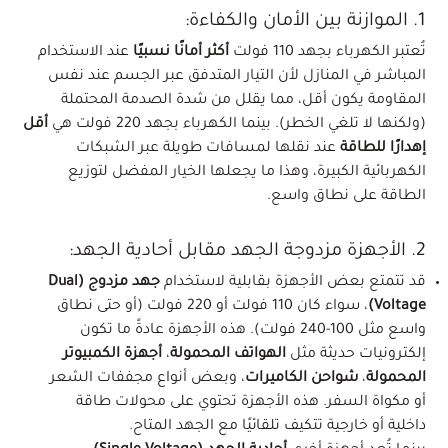
1. الموازنة بين الأمان والكفاءة:
تُعتبر الكهرباء بجهد 110 فولت
أكثر أمانًا نسبيًا
عند الاستخدام
المباشر في المنازل لأن التيار المتدفق عبر الجسم عند نفس
المقاومة يكون أقل، مما يقلل من شدة الصدمة المحتملة
(ولكنها لا تلغي الخطر). بينما الكهرباء بجهد 220 فولت هي
أقل
إهدارًا للطاقة
عند نقلها لمسافات طويلة عبر الشبكات
الكهربائية الكبيرة، وهذا ما يجعلها الخيار المفضل لتوزيع
الطاقة على نطاق واسع.
2. الأجهزة مزدوجة الجهد مقابل أحادية الجهد:
قد تتمتع بعض الأجهزة بقابلية لاستخدام
جهد مزدوج (Dual
Voltage)
، سواء كان 110 فولت أو 220 فولت (أو حتى نطاق
واسع مثل 100-240 فولت). هذه الأجهزة عادةً ما تكون
إلكترونيات حديثة مثل
الهواتف المحمولة
،
أجهزة الكمبيوتر
المحمولة
،
شواحن الكاميرات
، وبعض أنواع مجففات الشعر
أو مكواة السفر. هذه الأجهزة تحتوي على محولات طاقة
داخلية أو خارجية تتكيف تلقائيًا مع الجهد المتاح.