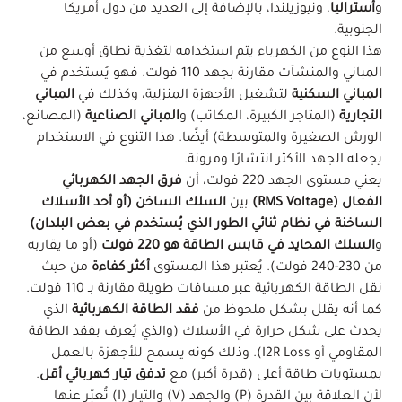
و
أستراليا
، ونيوزيلندا، بالإضافة إلى العديد من دول أمريكا
الجنوبية.
هذا النوع من الكهرباء يتم استخدامه لتغذية نطاق أوسع من
المباني والمنشآت مقارنة بجهد 110 فولت. فهو يُستخدم في
المباني السكنية
لتشغيل الأجهزة المنزلية، وكذلك في
المباني
التجارية
(المتاجر الكبيرة، المكاتب) و
المباني الصناعية
(المصانع،
الورش الصغيرة والمتوسطة) أيضًا. هذا التنوع في الاستخدام
يجعله الجهد الأكثر انتشارًا ومرونة.
يعني مستوى الجهد 220 فولت، أن
فرق الجهد الكهربائي
الفعال (RMS Voltage)
بين
السلك الساخن (أو أحد الأسلاك
الساخنة في نظام ثنائي الطور الذي يُستخدم في بعض البلدان)
و
السلك المحايد في قابس الطاقة هو 220 فولت
(أو ما يقاربه
من 230-240 فولت). يُعتبر هذا المستوى
أكثر كفاءة
من حيث
نقل الطاقة الكهربائية عبر مسافات طويلة مقارنة بـ 110 فولت.
كما أنه يقلل بشكل ملحوظ من
فقد الطاقة الكهربائية
الذي
يحدث على شكل حرارة في الأسلاك (والذي يُعرف بفقد الطاقة
المقاومي أو I2R Loss). وذلك كونه يسمح للأجهزة بالعمل
بمستويات طاقة أعلى (قدرة أكبر) مع
تدفق تيار كهربائي أقل
.
لأن العلاقة بين القدرة (P) والجهد (V) والتيار (I) تُعبّر عنها