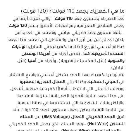
ما هي الكهرباء بجهد 110 فولت؟ (120 فولت)
تُعد الكهرباء بمستوى جهد
110 فولت
– والتي تُعرف أيضًا في
بعض المناطق الجغرافية ومواصفات الأجهزة باسم
120 فولت
– بأنها مستوى جهد كهربائي قياسي ومُعتمد في العديد من
بلدان العالم. من بين أبرز الدول والمناطق التي تعتمد هذا الجهد
كنظام أساسي لتوزيع الطاقة الكهربائية في المنازل:
الولايات
المتحدة الأمريكية
،
كندا
، بعض أجزاء من
أمريكا الوسطى
والجنوبية
(مثل المكسيك وفنزويلا)، وأجزاء من
آسيا
(مثل
اليابان).
يتم توفير الكهرباء بهذا الجهد بشكل أساسي وواسع الانتشار
في
المباني السكنية
، وكذلك في
المحال التجارية الصغيرة
ومكاتب الأعمال التي لا تتطلب أحمالًا كهربائية ضخمة. تُشغل
على هذا الجهد غالبية الأجهزة الكهربائية المنزلية الاعتيادية
والإلكترونيات الشخصية التي نستخدمها في حياتنا اليومية.
من الناحية التقنية، يمكن وصف مستوى الجهد 110 فولت بأنه
فرق الجهد الكهربائي الفعال (RMS Voltage)
بين
السلك
الساخن (Hot Wire)
– وهو السلك الذي يحمل الجهد الكهربائي