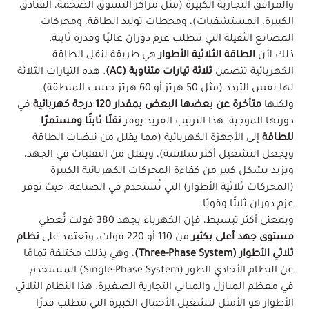
والمرافق التجارية الكبيرة (مثل مراكز التسوق الضخمة، الفنادق
الكبيرة، المستشفيات)، ومحطات توليد الطاقة، ومحركات
المصانع الثقيلة التي تتطلب عزم دوران عاليًا وقدرة ثابتة.
ذلك لأن
الطاقة الثلاثية الأطوار
هي طريقة لنقل الطاقة
الكهربائية تتضمن
ثلاثة تيارات متناوبة (AC)
. هذه التيارات الثلاثة
لها نفس التردد (مثل 50 هرتز أو 60 هرتز حسب المنطقة)،
ولكنها
متأخرة عن بعضها البعض بمقدار 120 درجة كهربائية
في
دورتها الموجية. هذا الترتيب الفريد يوفر
نقلًا ثابتًا ومستمرًا
للطاقة
إلى الأجهزة الكهربائية (مما يقلل من نبضات الطاقة
ويجعل التشغيل أكثر سلاسة)، ويقلل من التقلبات في الجهد،
ويزيد بشكل كبير من كفاءة المحركات الكهربائية الكبيرة
(المحركات ثلاثية الأطوار) التي تُستخدم في الصناعة، حيث توفر
عزم دوران ثابتًا وقويًا.
وبمعنى أكثر تبسيط، فإن الكهرباء بجهد 380 فولت تُعطي
مستوى جهد أعلى بكثير
من 110 أو 220 فولت، وتعتمد على
نظام
ثلاثي الأطوار (Three-Phase System)
، وهي بذلك مختلفة تمامًا
عن النظام الأحادي الطور (Single-Phase System) المستخدم
في معظم المنازل والمباني التجارية الصغيرة. هذا النظام الثلاثي
الأطوار هو الأمثل لتشغيل الأحمال الكبيرة التي تتطلب قدرًا