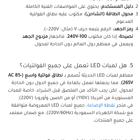
دليل المستخدم:
يحتوي على المواصفات الفنية الكاملة.
محول الطاقة (الشاحن):
مكتوب عليه نطاق الفولتية
المدعوم.
رمز الجهد:
الرقم يتبعه حرف V (مثال: 220V~).
نصيحة:
إذا كان مكتوب
100-240V
، فالجهاز
مزدوج الجهد
ويعمل في معظم دول العالم دون الحاجة لمحول.
5. هل لمبات LED تعمل على جميع الفولتيات؟
معظم لمبات LED الحديثة تُصمم بـ
نطاق فولتية واسع (AC 85-
265V)
، مما يجعلها تعمل بكفاءة في جميع الدول دون الحاجة
لمحول. لكن يجب التأكد من الملصق قبل الشراء، خاصة للمبات
المستوردة من أمريكا (110V) أو من الصين وأوروبا (220V).
في متجر
نقطة الإضاءة
، جميع لمبات LED المعروضة متوافقة
مع شبكة الكهرباء السعودية (220V/60Hz)، مع ضمان معتمد
على جميع المنتجات.