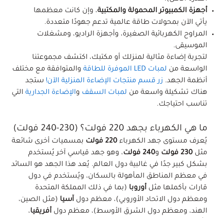
أجهزة الكمبيوتر المحمولة والمكتبية
، وإن كانت معظمها
يأتي الآن بمحولات طاقة عالمية تدعم جهودًا متعددة.
المراوح الكهربائية الصغيرة، وأجهزة الراديو، ومشغلات
الموسيقى.
لتجربة إضاءة مثالية لمنزلك أو مكتبك، اكتشف مجموعتنا
الواسعة من
لمبات LED الموفرة للطاقة
والمتوافقة مع مختلف
أنظمة الجهد.
زر قسم منتجات الإضاءة المنزلية الآن!
ستجد
هناك تشكيلة واسعة من
لمبات السقف
و
الإضاءة الجدارية
التي
تناسب احتياجك.
ما هي الكهرباء بجهد 220 فولت؟ (230-240 فولت)
يُعرف مستوى جهد الكهرباء
220 فولت
بمسميات أخرى شائعة
مثل
230 فولت
و
240 فولت
، وهو جهد قياسي آخر يُستخدم
بشكل كبير جدًا في غالبية دول العالم. يُعد هذا الجهد هو السائد
في معظم المناطق المأهولة بالسكان، ويُستخدم في دول
قارات بأكملها مثل
أوروبا
(بما في ذلك المملكة المتحدة
ومعظم دول الاتحاد الأوروبي)، معظم دول
آسيا
(مثل الصين،
الهند، ومعظم دول الشرق الأوسط)، معظم دول
أفريقيا
،