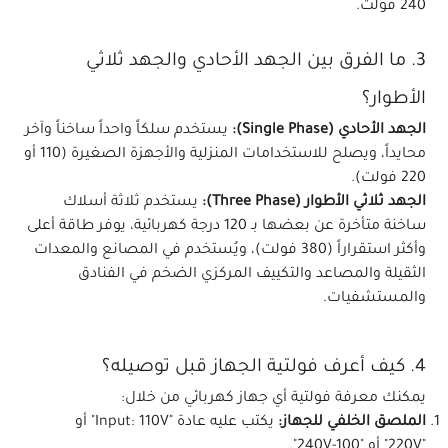
240 فولت.
3. ما الفرق بين الجهد الأحادي والجهد ثلاثي
الأطوار؟
الجهد الأحادي (Single Phase):
يستخدم سلكاً واحداً ساخناً وآخر
محايداً، ويصلح للاستخدامات المنزلية والأجهزة الصغيرة (110 أو
220 فولت).
الجهد ثلاثي الأطوار (Three Phase):
يستخدم ثلاثة أسلاك
ساخنة متأخرة عن بعضها بـ 120 درجة كهربائية، يوفر طاقة أعلى
وأكثر استقراراً (380 فولت)، ويُستخدم في المصانع والمعدات
الثقيلة والمصاعد والتكييف المركزي الضخم في الفنادق
والمستشفيات.
4. كيف أعرف فولتية الجهاز قبل توصيله؟
يمكنك معرفة فولتية أي جهاز كهربائي من خلال:
الملصق الخلفي للجهاز:
يكتب عليه عادة "Input: 110V" أو
"220V" أو "100-240V".