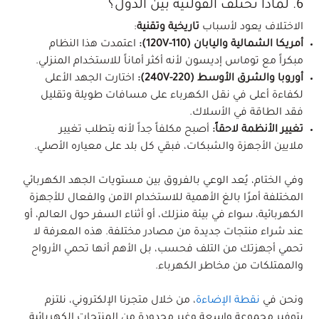
6. لماذا تختلف الفولتية بين الدول؟
الاختلاف يعود لأسباب
تاريخية وتقنية
:
أمريكا الشمالية واليابان (110-120V):
اعتمدت هذا النظام
مبكراً مع توماس إديسون لأنه أكثر أماناً للاستخدام المنزلي.
أوروبا والشرق الأوسط (220-240V):
اختارت الجهد الأعلى
لكفاءة أعلى في نقل الكهرباء على مسافات طويلة وتقليل
فقد الطاقة في الأسلاك.
تغيير الأنظمة لاحقاً:
أصبح مكلفاً جداً لأنه يتطلب تغيير
ملايين الأجهزة والشبكات، فبقي كل بلد على معياره الأصلي.
وفي الختام، يُعد الوعي بالفروق بين مستويات الجهد الكهربائي
المختلفة أمرًا بالغ الأهمية للاستخدام الآمن والفعال للأجهزة
الكهربائية، سواء في بيئة منزلك، أو أثناء السفر حول العالم، أو
عند شراء منتجات جديدة من مصادر مختلفة. هذه المعرفة لا
تحمي أجهزتك من التلف فحسب، بل الأهم أنها تحمي الأرواح
والممتلكات من مخاطر الكهرباء.
ونحن في
نقطة الإضاءة
، من خلال متجرنا الإلكتروني، نلتزم
بتوفير مجموعة واسعة وغير محدودة من المنتجات الكهربائية