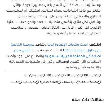
ومستلزمات الإضاءة التي تتسم بأعلى معايير الجودة، والتي
تتلائم مع كافة احتياجاتك سواء لمنزلك، لمكتبك، أو لمشروعك
التجاري والصناعي. كما نحرص على تزويدك بوصف دقيق
وشامل لكل منتج، يتضمن متطلبات الجهد والمواصفات الفنية
الأخرى، لكي تكون قادرًا على اتخاذ الاختيار الصحيح والمناسب
لضمان عملية تشغيل آمنة وسليمة.
اكتشف
أحدث منتجات الإضاءة لدينا
وشاهد
عروضنا الخاصة
على حلول الإضاءة الذكية
!
لا تفوت فرصة زيارة
افضل متجر
اضاءة في المملكة العربية السعودية
والاطلاع على أجود وأحدث
المنتجات التي تتعدى توقعاتك وتلبي كل متطلباتك الكهربائية
والإضاءة بأمان وكفاءة.
كهرباء 110
كهرباء 220
كهرباء 380
اضاءة
انارة
اضاءة سقف
انارة سقف
اضاءة جداترية
لمبات ليد
لمبات
مقالات ذات صلة