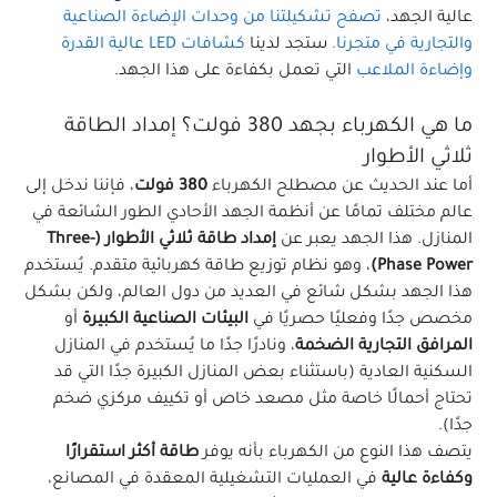
عالية الجهد،
تصفح تشكيلتنا من وحدات الإضاءة الصناعية
والتجارية في متجرنا
.
ستجد لدينا
كشافات LED عالية القدرة
و
إضاءة الملاعب
التي تعمل بكفاءة على هذا الجهد.
ما هي الكهرباء بجهد 380 فولت؟ إمداد الطاقة
ثلاثي الأطوار
أما عند الحديث عن مصطلح الكهرباء
380 فولت
، فإننا ندخل إلى
عالم مختلف تمامًا عن أنظمة الجهد الأحادي الطور الشائعة في
المنازل. هذا الجهد يعبر عن
إمداد طاقة ثلاثي الأطوار (Three-
Phase Power)
، وهو نظام توزيع طاقة كهربائية متقدم. يُستخدم
هذا الجهد بشكل شائع في العديد من دول العالم، ولكن بشكل
مخصص جدًا وفعليًا حصريًا في
البيئات الصناعية الكبيرة
أو
المرافق التجارية الضخمة
، ونادرًا جدًا ما يُستخدم في المنازل
السكنية العادية (باستثناء بعض المنازل الكبيرة جدًا التي قد
تحتاج أحمالًا خاصة مثل مصعد خاص أو تكييف مركزي ضخم
جدًا).
يتصف هذا النوع من الكهرباء بأنه يوفر
طاقة أكثر استقرارًا
وكفاءة عالية
في العمليات التشغيلية المعقدة في المصانع،