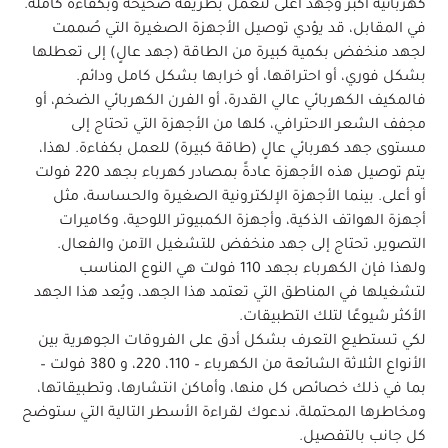
كهربائية أكبر وجهد أعلى لتعمل بطريقة صحيحة وبكفاءة كاملة.
في المقابل، قد يؤدي توصيل الأجهزة الصغيرة التي صُممت
لجهد منخفض بكمية كبيرة من الطاقة (جهد عالٍ) إلى تعطلها
بشكل فوري، أو احتراقها، أو خرابها بشكل كامل ودائم.
فالمكيف الكهربائي عالي القدرة، أو الفرن الكهربائي الضخم، أو
مجفف الشعر الاحترافي، كلها من الأجهزة التي تحتاج إلى
مستوى جهد كهربائي عالٍ (طاقة كبيرة) للعمل بكفاءة. لهذا،
يتم توصيل هذه الأجهزة عادةً بمصادر كهرباء بجهد 220 فولت
أو أعلى. بينما الأجهزة الإلكترونية الصغيرة والحساسة، مثل
أجهزة الهواتف الذكية، وأجهزة الكمبيوتر اللوحية، وكاميرات
التصوير، تحتاج إلى جهد منخفض للتشغيل الآمن والفعال.
ولهذا فإن الكهرباء بجهد 110 فولت هي النوع المناسب
لتشغيلها في المناطق التي تعتمد هذا الجهد، ويُعد هذا الجهد
الأكثر شيوعًا لتلك التطبيقات.
لكي تستطيع التعرف بشكل أدق على الفروقات الجوهرية بين
الأنواع الثلاثة الشائعة من الكهرباء – 110، 220، و 380 فولت –
بما في ذلك خصائص كل منها، وأماكن انتشارها، وتطبيقاتها،
ومخاطرها المحتملة، ندعوك لقراءة الأسطر التالية التي ستوضح
كل جانب بالتفصيل.