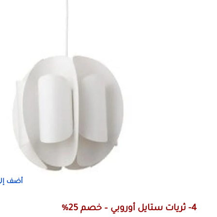
أضف إلى
4- ثريات ستايل أوروبي – خصم 25%