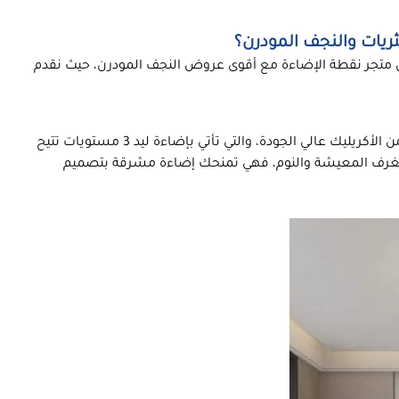
الاحتفال معنا بعروض يوم التأسيس السعودي 2025 من متجر نقطة الإضاءة مع أقوى عروض النجف المودرن، حيث نقدم
أضف زوق عصري لمنزلك مع ثريات السقف الدائرية المصنوعة من الأكريليك عالي الجودة، والتي تأتي بإضاءة ليد 3 مستويات تتيح
ًا لغرف المعيشة والنوم، فهي تمنحك إضاءة مشرقة بتصميم