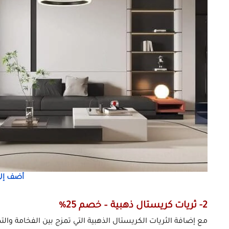
أضف إلى
2- ثريات كريستال ذهبية – خصم 25%
مع إضافة الثريات الكريستال الذهبية التي تمزج بين الفخامة والت