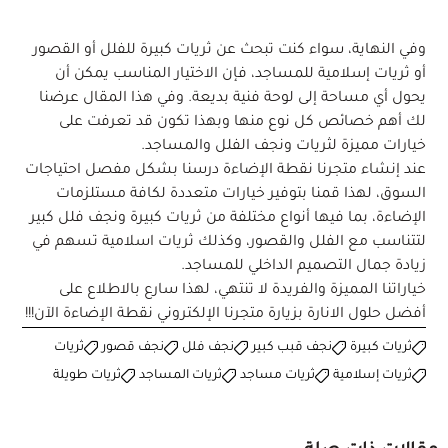
وفي النهاية، سواء كنت تبحث عن ثريات كبيرة للفلل أو القصور
أو ثريات إسلامية للمساجد، فإن الاختيار المناسب يمكن أن
يحول أي مساحة إلى لوحة فنية بديعة. وفي هذا المقال عرضنا
لك أهم خصائص كل نوع منها وبهذا تكون قد تعرفت على
خيارات مميزة لثريات ونجف الفلل والمساجد.
عند إنشاء متجرنا نقطة الإضاءة درسنا بشكل مفصل احتياجات
السوق، لهذا قمنا بتوفير خيارات متعددة لكافة مستلزمات
الإضاءة، بما فيها أنواع مختلفة من ثريات كبيرة ونجف فلل كبير
لتتناسب مع الفلل والقصور، وكذلك ثريات اسلامية تسهم في
زيادة جمال التصميم الداخلي للمساجد.
خياراتنا المميزة والفريدة لا تنتهي، لهذا سارع بالاطلاع على
أفضل حلول الانارة بزيارة متجرنا الإلكتروني
نقطة الإضاءة
الآن!!!
ثريات كبيرة
نجف قبب كبير
نجف فلل
نجف قصور
ثريات
ثريات إسلامية
ثريات مساجد
ثريات المساجد
ثريات طويلة