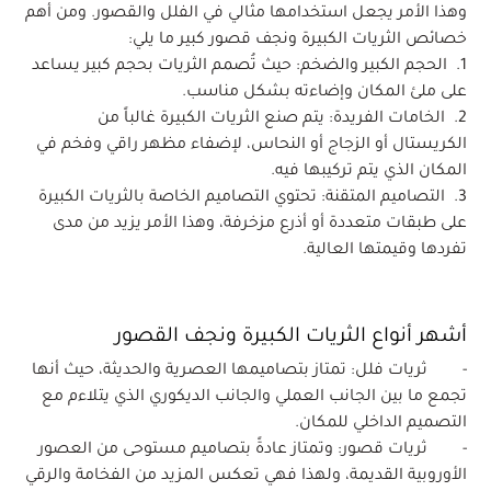
وهذا الأمر يجعل استخدامها مثالي في الفلل والقصور. ومن أهم
خصائص الثريات الكبيرة ونجف قصور كبير ما يلي:
1. الحجم الكبير والضخم: حيث تُصمم الثريات بحجم كبير يساعد
على ملئ المكان وإضاءته بشكل مناسب.
2. الخامات الفريدة: يتم صنع الثريات الكبيرة غالباً من
الكريستال أو الزجاج أو النحاس، لإضفاء مظهر راقي وفخم في
المكان الذي يتم تركيبها فيه.
3. التصاميم المتقنة: تحتوي التصاميم الخاصة بالثريات الكبيرة
على طبقات متعددة أو أذرع مزخرفة، وهذا الأمر يزيد من مدى
تفردها وقيمتها العالية.
أشهر أنواع الثريات الكبيرة ونجف القصور
- ثريات فلل: تمتاز بتصاميمها العصرية والحديثة، حيث أنها
تجمع ما بين الجانب العملي والجانب الديكوري الذي يتلاءم مع
التصميم الداخلي للمكان.
- ثريات قصور: وتمتاز عادةً بتصاميم مستوحى من العصور
الأوروبية القديمة، ولهذا فهي تعكس المزيد من الفخامة والرقي