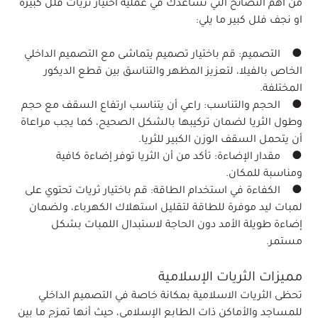
من أهم النصائح التي تساعدك في عملية اختيار ثريات فلل كبيرة
او نجف فلل كبير ما يلي:
● التصميم: قم باختيار تصميم يتماشى مع التصميم الداخلي
الخاص بالفيلا، لتعزيز المظهر والتناسق بين قطع الديكور
المختلفة.
● الحجم والتناسب: راعي أن يتناسب ارتفاع السقف مع حجم
وطول الثريا لضمان تركيبها بالشكل الصحيح، كما يجب مراعاة
أن يتحمل السقف الوزن الكبير للثريا.
● مقدار الإضاءة: تأكد من أن الثريا توفر إضاءة كافية
ومناسبة للمكان.
● الكفاءة في استخدام الطاقة: قم باختيار ثريات تحتوي على
لمبات ليد موفرة للطاقة لتقليل استهلاك الكهرباء، ولضمان
إضاءة طويلة الأمد دون الحاجة لاستبدال اللمبات بشكل
مستمر.
مميزات الثريات الإسلامية
تحظى الثريات الاسلامية بمكانة خاصة في التصميم الداخلي
للمساجد والأماكن ذات الطابع الإسلامي، حيث أنها تمزج ما بين