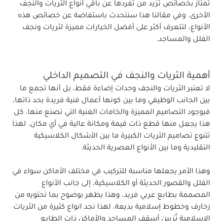
تمتاز بخصائص تزيد من تفردها عن باقي أنواع الثريات والنجف
الأخرى. وفي مقالنا هذا سنتحدث باستفاضة عن خصائص هذه
الأنواع، لتتعرف أكثر على أفضل الخيارات مميزة لثريات ونجف
الفلل والمساجد.
أهمية الثريات والنجف في التصميم الداخلي
لا تعتبر الثريات والنجف وحدات إضاءة فقط، بل أنها تجمع ما
بين الجانب الوظيفي وما بين كونها أعمال فنية فريدة بحد ذاتها،
فبوجود التصاميم المميزة والخامات الغنية التي تصنع منها، كل
هذا يجعل منها قطع ذات قيمة ومكانة عالية في أي مكان. لهذا
تتنوع تصاميم الثريات الكبيرة ما بين الأشكال الكلاسيكية
التقليدية وما بين الأنواع العصرية الحديثة.
وهذا الأمر يجعلها مناسبة للتركيب في مختلف الأماكن سواء في
الفلل والقصور الحديثة أو الكلاسيكية، إلى جانب الأنواع
المصممة بطابع عربي فريد، وهذا يظهر بوضوح بما تحتويه من
زخارف وخطوط إسلامية بديعة، لهذا نجد انواع كثيرة من الثريات
الاسلامية تُزيين أسقف المساجد والأماكن ذات الطابع