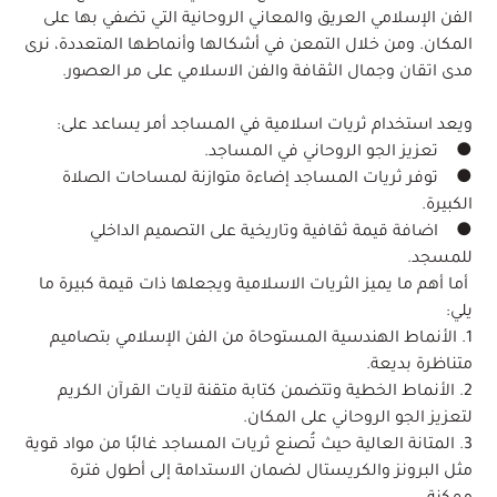
الفن الإسلامي العريق والمعاني الروحانية التي تضفي بها على
المكان. ومن خلال التمعن في أشكالها وأنماطها المتعددة، نرى
مدى اتقان وجمال الثقافة والفن الاسلامي على مر العصور.
ويعد استخدام ثريات اسلامية في المساجد أمر يساعد على:
● تعزيز الجو الروحاني في المساجد.
● توفر ثريات المساجد إضاءة متوازنة لمساحات الصلاة
الكبيرة.
● اضافة قيمة ثقافية وتاريخية على التصميم الداخلي
للمسجد.
أما أهم ما يميز الثريات الاسلامية ويجعلها ذات قيمة كبيرة ما
يلي:
1. الأنماط الهندسية المستوحاة من الفن الإسلامي بتصاميم
متناظرة بديعة.
2. الأنماط الخطية وتتضمن كتابة متقنة لآيات القرآن الكريم
لتعزيز الجو الروحاني على المكان.
3. المتانة العالية حيث تُصنع ثريات المساجد غالبًا من مواد قوية
مثل البرونز والكريستال لضمان الاستدامة إلى أطول فترة