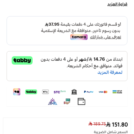
ثريا بوهيمي علاقي مودرن من الخيزران على الطراز الصيني
قراءة المزيد
العتيق
الوصف :
ثريا علاقي من القش على الطراز الريفي القديم
المواصفات :
اللون : الخشب
المقاس : 38 سم
طول نزول السلك : 2 متر
عدد اللمبات : 1 لمبة
مقاس قاعدة الانارة : E27
نوع التركيب : مثبت فى السقف
لون الاضاءة : تقبل لمبات اضاءة بيضاء ، لمبات اضاءة صفراء
الجهد الكهربائي : 220 فولت : 240 فولت
الضمان : سنتين
تسوق افضل نجف بوهيمي من
متجر نقطة الاضاءة
189.75
151.80
السعر شامل الضريبة