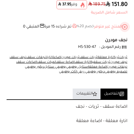
151.80
189.75
وفر
37.95
السعر شامل الضريبة
خصم 20%
المنتج غير متوفر
تم شراءه
15
مرة
المتبقي
0
نجف مودرن
رقم الموديل :
47-HS-530
ثريات
ثريا
انارة معلقة
ثريات سقف
ثريات مودرن
اضاءة
انارة
نجفات سقف
نجف سقف
نجف مودرن
ثريات سقفية
انارة سقف
اضاءة سقف
لمبات سقف
اضاءات سقف
نجفات مودرن
اضاءة معلقة
ستايل بوهيمي
بوهيمي ستايل
ديكور بوهيمي
تصميم بوهيمي
ديكور بوهيمي ريفي
اثاث بوهيمي
التفاصيل
التقييمات
اضاءة سقف - ثريات - نجف
انارة معلقة - اضاءة معلقة