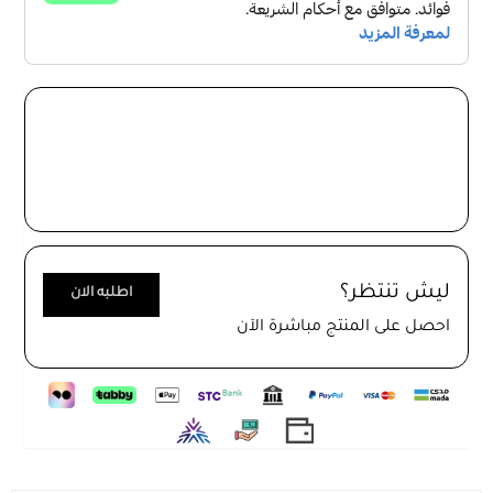
يعتبر مفتاح الاضاءة رباعي من ماركة يبرق خيارا ممتازا لتشغيل
الاضاءة بسهولة وسلاسة. يتميز هذا المفتاح بقدرة التيار
الكهربائي التي تصل إلى 10 امبير والتي تسمح بتشغيل العديد
من الانوار بسلاسة.
صمم هذا المفتاح باستخدام مواد عالية الجودة وتقنيات متطورة
ما يجعله يتميز بالمتانة والاحتمالية الكبيرة للعمل لفترات
طويلة.يتوفر بشكل رائع وانيق ولون مميز مما يجعل منه إضافة
انيقة على اي ديكور يتم وضعه عليه.
ليش تنتظر؟
اطلبه الان
مفتاح انارة رباعي ( 10 امبير ) من ماركة بيرق مع ضمان 30 سنة
احصل على المنتج مباشرة الآن
غير شاملة سوء الاستخدام سهل التركيب والاستخدام مصمم
على الطراز الاوروبي وبدقة عالية .
مفتاح اضاءة رباعي باللون البيج مصنوع من اجود انواع
البلاستيك والحديد والنحاس لضمان ميزات مقاومة التاكل
والاهتراء ومقاومة الضغط العالي ودرجات الحرارة للحصول على
عمر افتراضي طويل .