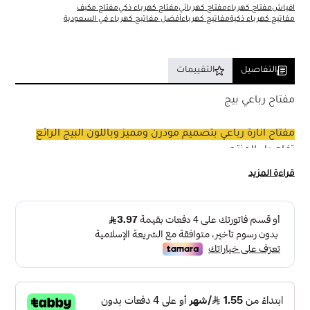
افياش
مفتاح كهرباء
مفتاح كهربائي
مفتاح كهرباء ذكي
مفتاح مكيف
مفاتيح كهرباء ذكية
مفاتيح كهرباء
أفضل مفاتيح كهرباء في السعودية
التفاصيل
التقييمات
مفتاح رباعي بيج
مفتاح انارة رباعي بتصميم مودرن ومميز وباللون البيج الرائع
تفاصيل المنتج :
الابعاد : العرض 7 سم × الطول 7 سم
قراءة المزيد
الفولت : 220 فولت : 250 فولت
التيار : 10 امبير
درجة الحماية : IP20
الماركة : بيرق BYRG
الضمان : 30 سنة ضمان " غير شامل سوء الاستخدام "
الشهادة : ISO 9001
مادة التصنيع : مصنوع خارجيا من البلاستيك وداخليا من الحديد
والنحاس