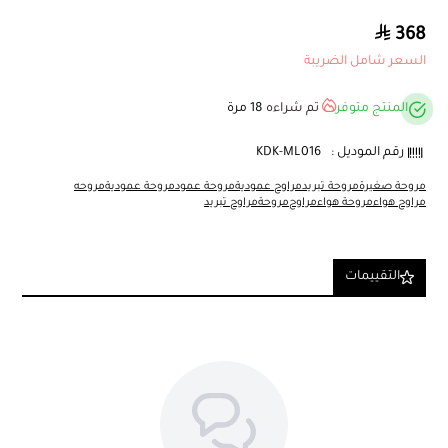
368
السعر شامل الضريبة
المنتج متوفر
تم شراءه
18
مرة
رقم الموديل :
KDK-ML016
مروحة صغيرة
مروحة تبريد
مراوح عمودية
مروحة عمود
مروحة عمودية
مروحه
مراوح هواء
مروحة هواء
مراوح
مروحة
مراوح تبريد
التقييمات