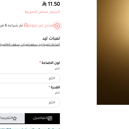
11.50
السعر شامل الضريبة
المنتج غير متوفر
تم شراءه
6
مرا
لمبات ليد
اضاءات
لمبة ليد سقف
لمبات سقف led
لمبا
لون الاضاءة
*
اختر
القدرة
*
اختر
التفاصيل
التقييما