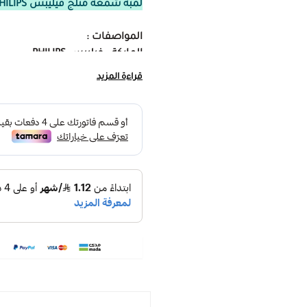
لمبة شمعة متلج فيليبس PHILIPS اضاءة سقف
المواصفات :
الماركة : فيليبس PHILIPS
لون الانارة : اضاءة بيضاء ، اضاء
قراءة المزيد
القدرة : 4 وات ، 6.5 وات
قاعدة مصباح الاضاءة : E14
الجهد الكهربائي : 100 فولت : 240 فولت
درجة حرارة اللون :
ابيض 6500 K
اصفر 3000 K
الضمان : 5 سنوات