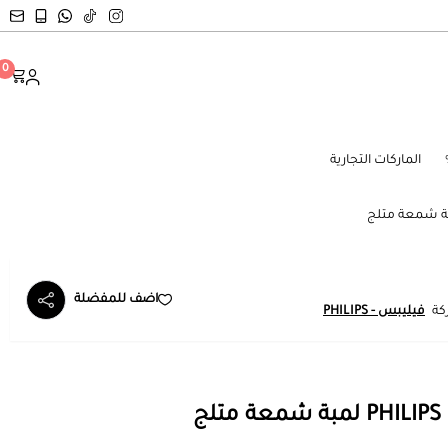
0
الماركات التجارية
اضف للمفضلة
كة
فيليبس - PHILIPS
ج