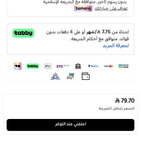
تصميم فريد من نوعه تضفي جمالًا على مساحة المعيشة
مصنوع من الألمنيوم، عالي الجودة
عمر افتراضي طويل
لا يبعث حرارة
استهلاك منخفض للكهرباء
إضاءة ناعمة خالية من الوميض
سهل التركيب إضاءة غاطسة بالأسقف
المواصفات
تفاصيل الانارة :
لون الانارة : اصفر
القدرة : 96
وات
79.70
نوع الانارة : LED
السعر شامل الضريبة
درجة حرارة اللون (كلفن): 3000 K
اعلمني عند التوفر
تفاصيل المنتج :
المنتج يعمل على كهرباء : مباشر