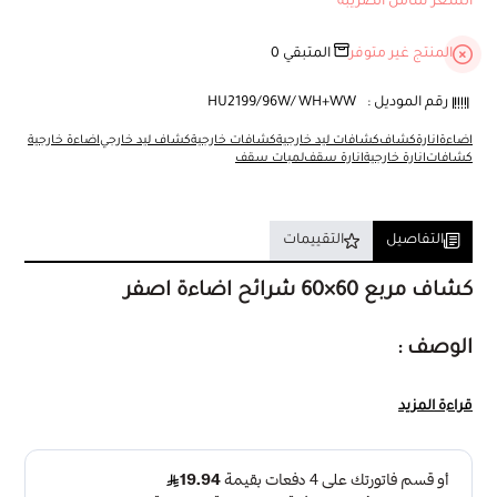
السعر شامل الضريبة
المنتج غير متوفر
المتبقي
0
رقم الموديل :
HU2199/96W/WH+WW
اضاءة
انارة
كشاف
كشافات ليد خارجية
كشافات خارجية
كشاف ليد خارجي
اضاءة خارجية
كشافات
انارة خارجية
انارة سقف
لمبات سقف
التفاصيل
التقييمات
كشاف مربع 60×60 شرائح اضاءة اصفر
الوصف :
لمحة عامة:
إضاءة الواح السقف تنشر إضاءة ناعمة تعطي جو مريح في بيئة
قراءة المزيد
العمل او المراكز التجارية.
المميزات :