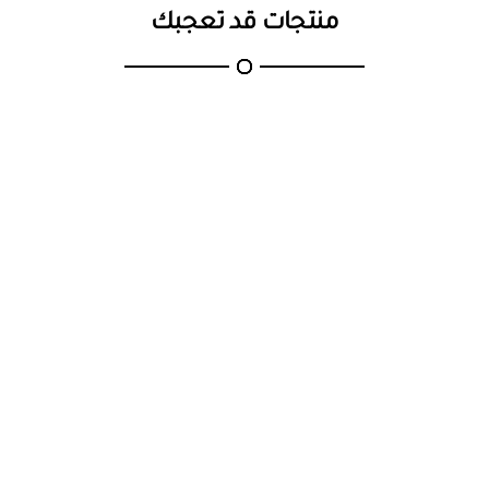
الضمان : 2 سنة
منتجات قد تعجبك
مواصفات أخرى :
مقاومة عالية للظروف الخارجية : نعم
نسعى دائما لنكون الافضل وذلك بتقديم احدث وارقى المنتجات
المتواجدة في الاسواق احصل على افضل قطع الانارة العصرية
من
افضل متجر انارة واضاءة متجرنا نقطة الاضاءة للانارة .