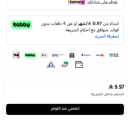
المواصفات
تفاصيل الانارة :
لون الانارة : اصفر
القدرة : 7 وات
نوع الاضاءة : LED
درجة حرارة اللون (الكلفن) : 3000K
تفاصيل المنتج :
المنتج يعمل على : الكهرباء مباشر
9.97
الجهد الكهربائي : 220 فولت
السعر شامل الضريبة
لون الغطاء : اسود
نوع التركيب : حائط
اعلمني عند التوفر
الماركة : همر
تفاصيل الضمان :