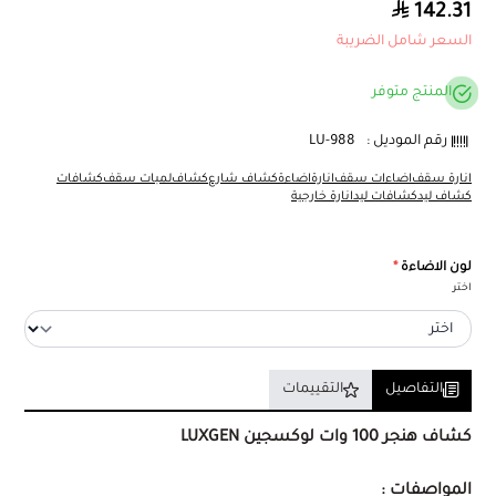
142.31
السعر شامل الضريبة
المنتج متوفر
رقم الموديل :
LU-988
انارة سقف
اضاءات سقف
انارة
اضاءة
كشاف شارع
كشاف
لمبات سقف
كشافات
كشاف ليد
كشافات ليد
انارة خارجية
لون الاضاءة
*
اختر
التفاصيل
التقييمات
كشاف هنجر 100 وات لوكسجين LUXGEN
المواصفات :