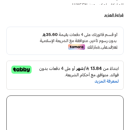
الماركة : لوكسجين LUXGEN
جودة وكفاءة عالية جداً
قراءة المزيد
القدرة : 100 وات
لون الانارة : أضاءة بيضاء ، اضاءة صفراء
اكثر من 30 الف مرة تشغيل
زاوية إنتشار : 90
اللومين : 90lm لكل 1وات
CRI/80
الجهد الكهربائي : 220 فولت : 240 فولت
الهرتز : 50/60Hz
زاوية انعكاس : 0.98
ضمان لمدة : 3 سنوات