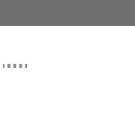
||||||
|||||
||||
|||
||