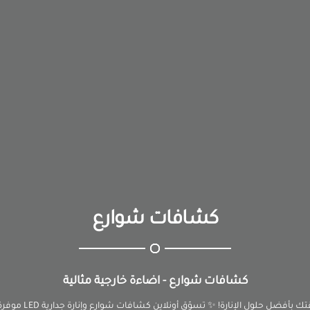
كشافات شوارع
كشافات شوارع - اضاءة خارجية مثالية
أضِئ شارعك وحديقتك بأفضل ح