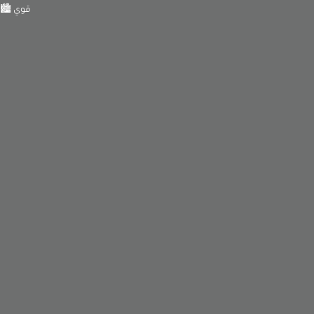
قوي 🏙️💡. أفضل ا