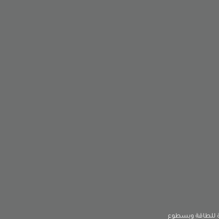
لول الإنارة! ✨ تسوّق أونلاين كشافات شوارع وإنارة جدارية LED موفرة للطاقة وبسطوع