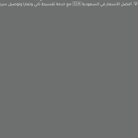
لأسعار في السعودية 🇸🇦 مع خدمة تقسيط تابي وتمارا وتوصيل سريع! 🚚🔥