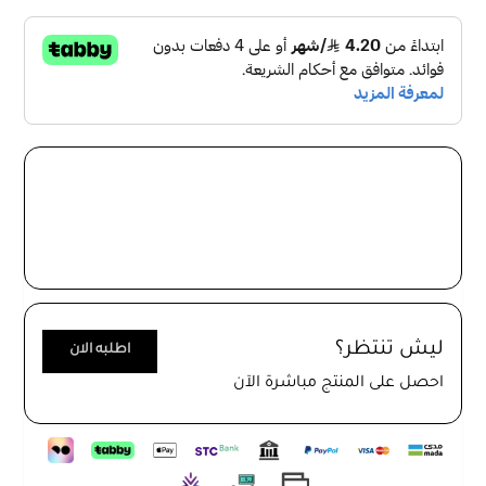
الشهادة : ISO 9001
شكل الفيش مربع كما تستطيع بمخرج USB
النوع A ليمكنك من شحن الهاتف بسهولة
النوع C يمتاز بقدرة فائقة على شحن الهاتف بطاقة كبيرة فى
وقت قصير
مادة التصنيع : مصنوع خارجيا من البلاستيك وداخليا من الحديد
والنحاس
فيش 13امبير ذهبي مع ماخذي USB منتج عالي الجودة وسهل
الاستخدام في اي منزل او مكتب. يحتوي هذا الفيش على منفذي
USB للمنتجات الإلكترونية الصغيرة مثل الهواتف الذكية واجهزة
الكمبيوتر اللوحي والسماعات واجهزة الشحن الاخرى.
ليش تنتظر؟
اطلبه الان
يوفر هذا المنتج من ماركة بيرق
BYRG
قدرة تيار عالية تبلغ حتى 13
احصل على المنتج مباشرة الآن
امبير مما يعني انه يمكن توصيل العديد من الاجهزة في وقت
واحد دون اي مشاكل.
ياتي هذا الفيش بتصميم ذهبي انيق يضيف لمسة جمالية الى اي