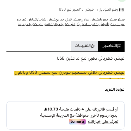
رقم الموديل :
فيش 13امبير مع USB
فيش
فيش كهرباء
فيش جداري
فيش ثلاثي جداري
فيش شاحن
افياش كهرباء
افياش ذكية
أفياش كهرباء اصلي
أفياش كهرباء بالجمله
افياش كهرباء جديده
التفاصيل
التقييمات
فيش كهربائي ذهبي مع ماخذين USB
فيش كهربائي ثلاثي بتصميم مودرن مع منفذي USB وباللون
الذهبي المميز
تفاصيل المنتج :
قراءة المزيد
الابعاد : العرض 7 سم × الطول 7 سم
الفولت : 220 فولت : 250 فولت
التيار : 13 امبير
درجة الحماية : IP20
الماركة : بيرق BYRG
الضمان : 30 سنة ضمان " غير شامل سوء الاستخدام "