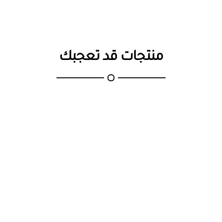
تسوق من افضل متجر ثريات مود
منتجات قد تعجبك