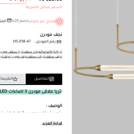
السعر شامل الضريبة
خصم 20%
المنتج غير متوفر
المت
نجف مودرن
رقم الموديل :
47-HS-018
ثريا
انارة
اضاءة
لمبات سقف
ثريا سقف مودر
نجف سقف
ثريات سقف
نجف مودرن
نجف
ثري
التفاصيل
التقييما
ا
ثريا علاقى مودرن 3 اضاءات LED
الوصف :
يتميز ثريا ليد
مساحة داخلية. يحتوي هذا الثريا على اضاءة LED تعطي اض
قراءة المزيد