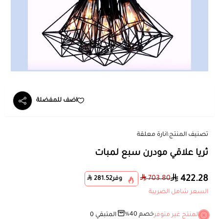
اضف للمفضلة
تصنيف المنتج:
انارة معلقة
ثريا علاقي مودرن سبع لمبات
422.28
703.80
وفر
281.52
السعر شامل الضريبة
خصم 40%
المنتج غير متوفر
المتبقي
0