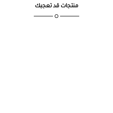
وصلابتها العاليتين بالاضافة الى مقاومة عوامل التاكل
منتجات قد تعجبك
والاهتراء لتعطيها عمر
افتراضي طويل .
تسوق من افضل متجر ثريات مودرن متجر
نقطة الاضاءة
.