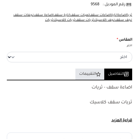
رقم الموديل :
9568
ثريا
اضاءة
انارة
اضاءات سقف
لمبات سقف
انارة سقف
اضاءة سقف
نجفات سقف
نجف سقف
نجف كلاسيك
ثريات سقف
ثريات كلاسيك
ثريات
المقاس
*
اختر
التفاصيل
التقييمات
اضاءة سقف - ثريات
ثريات سقف كلاسيك
ثريا علاقي كلاسيك بتصميم مميز وباللون الفضي الفاخر
قراءة المزيد
تفاصيل المنتج :
المقاس : يتوفر منها مقاسات مختلفة