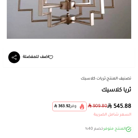
اضف للمفضلة
تصنيف المنتج:
ثريات كلاسيك
ثريا كلاسيك
545.88
909.80
وفر
363.92
السعر شامل الضريبة
المنتج متوفر
خصم 40%