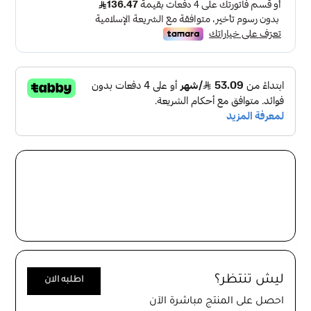
مقاس : 6 لمبة و ابيلك جداري
نوع الانارة : يقبل اللمبات من نوع E14
لون الانارة : تقبل لمبات اضاءة بيضاء و لمبات اضاءة صفراء
الجهد الكهربائي : 220 فولت : 240 فولت
الضمان : سنتين " غير شامل سوء الاستخدام "
تعرض ثريا كلاسيك باللون الفضي تصميما مميزا وفاخرا يلائم
اي ديكور منزلي فهي الاختيار المثالي لمن يبحثون عن ثريا رائعة
وقيمة على حد سواء
تتوفر ثريا علاقي كلاسيك بمقاسات مخنلفة مقاس 6 لمبات
وابليك جداري
وتدعم اللمبات من نوع E14، مما يمنحك الحرية في
اختيار اللمبات التي تفضلها
يمكن استخدام لمبات بالوان مختلفة مثل الابيض والاصفر
لتضفي جوا مختلفا على الغرفة. يتم تشغيلها بجهد كهربائي
يتراوح بين 220 فولت و 240 فولت
ليش تنتظر؟
اطلبه الان
احصل على المنتج مباشرة الآن
ثريا علاقي كلاسيك بتصميمها القريد وباللون الفضي المميز