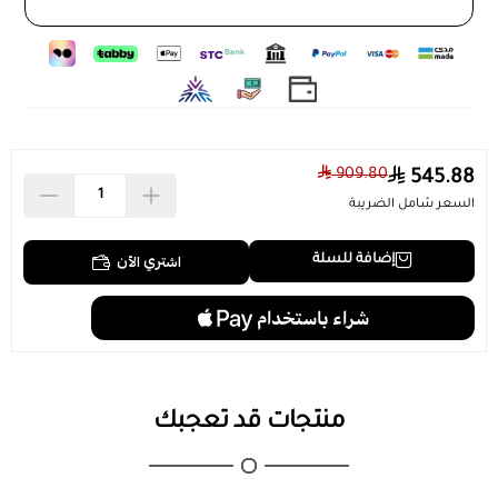
مصنوعة من اجود انواع المعادن لضمان المتانة والصلابة وعدم
التاكل والاهتراء اذا تمت المحافظة عليها
نسعى دائما لتقديم الافضل لك ، احصل على كل ما هو جديد
ورائج في الاسواق وبافضل الاسعار فقط من متجر الانارة و
الاضاءة
متجرنا نقطة الاضاءة للانارة .
اطلب المنتج
909.80
545.88
السعر شامل الضريبة
اشتري الآن
إضافة للسلة
منتجات قد تعجبك