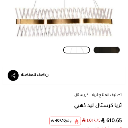
اضف للمفضلة
تصنيف المنتج:
ثريات كريستال
ثريا كرستال ليد ذهبي
610.65
1,017.75
وفر
407.10