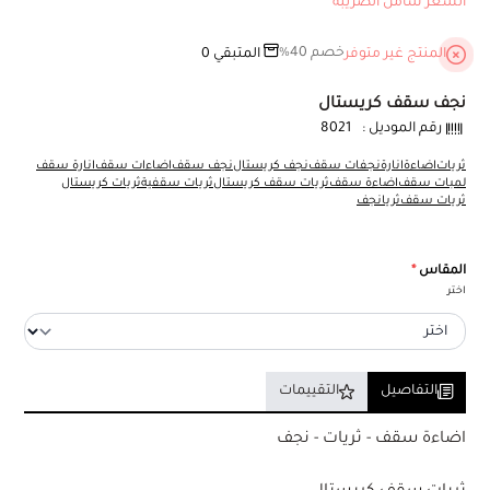
السعر شامل الضريبة
خصم 40%
المنتج غير متوفر
المتبقي
0
نجف سقف كريستال
رقم الموديل :
8021
ثريات
اضاءة
انارة
نجفات سقف
نجف كريستال
نجف سقف
اضاءات سقف
انارة سقف
لمبات سقف
اضاءة سقف
ثريات سقف كريستال
ثريات سقفية
ثريات كريستال
ثريات سقف
ثريا
نجف
المقاس
*
اختر
التفاصيل
التقييمات
اضاءة سقف - ثريات - نجف