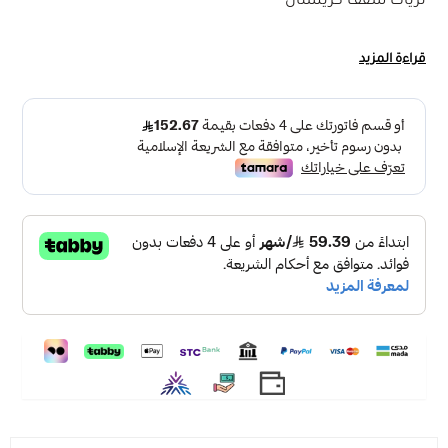
ثريات سقف كريستال
تفاصيل المنتج :
قراءة المزيد
المقاس : ثريا كريستال ليد يتوفر منها مقاسات مختلفة
مقاس قطر دائري :80 سم ، 100 سم
مقاس بيضاوى مستطيل : 100سم × 10 سم ، 80 سم ×10 سم
نوع الانارة : ثريا كريستال ليد تاتى باضاءة LED مدمجة
لون الانارة : ثريا كريستال ليد تاتى بثلاث اضاءات اضاءة بيضاء
واضاءة صفراء و اضاءة كريمى
الجهد الكهربائي : 100 فولت : 240 فولت
الضمان : سنتين " غير شامل سوء الاستخدام "
ثريا كريستال ليد مصنوعة من مواد عالية الجودة من المعدن
المتين مع شرائح الكريستال من الزجاج الشفاف النقي
ثريا كريستال LED ذهبية هي إضافة رائعة لاي مساحة داخلية
تتميز هذه الثريا بتصميمها الجميل والحديث حيث انها مصنوعة
من كريستالات شفافة باشكال مميزة
تمتاز بحزام ذهبي أنيق يعطي لمسة فاخرة. إن اضاءة LED