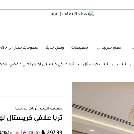
نقطة الإضاءة
اجهزة منزلية
تخفيضات
وصل حديثًا
خصومات تصل الى 80%
ثريات
ثريات كريستال
ثريا علاقي كريستال لونين ذهبي و فضي- باحج
تصنيف المنتج:
ثريات كريستال
ثريا علاقي كريستال ل
297.39
410.55
وفر
3.16