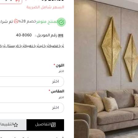
السعر شامل الضريبة
خصم 28%
المنتج متوفر
تم شراء
رقم الموديل :
40-8060
ثريا فضية
ثريا ليد
ثريا ذهبية
ثريا كريستال
ثريا
اللون
*
اختر
المقاس
*
اختر
التفاصيل
التقييما