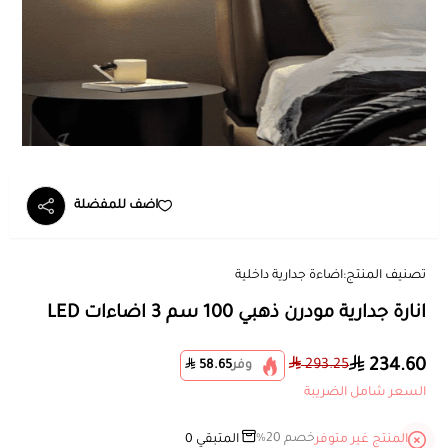
اضف للمفضلة
تصنيف المنتج:
اضاءة جدارية داخلية
انارة جدارية مودرن ذهبي 100 سم 3 اضاءات LED
234.60
293.25
وفر
58.65
السعر شامل الضريبة
خصم 20%
المنتج غير متوفر
المتبقي
0