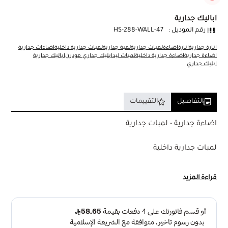
اباليك جدارية
رقم الموديل :
47-HS-288-WALL
انارة جدارية
انارة
اضاءة
لمبات جدارية
لمبة جدارية
لمبات جدارية داخلية
اضاءات جدارية
اضاءة جدارية
اضاءة جدارية داخلية
لمبات ليد
ابليك جداري مودرن
اباليك جدارية
ابليك جداري
التفاصيل
التقييمات
اضاءة جدارية - لمبات جدارية
لمبات جدارية داخلية
انارة جدارية مودرن ذهبي 100 سم 3 اضاءات LED
قراءة المزيد
الوصف :
تتميز انارة جدارية مودرن ذهبى بأنها يمكن أن تضيء أي مساحة
تحتاج فيها إلى إضاءة دافئة وناعمة مع اضاءة LED بطريقة