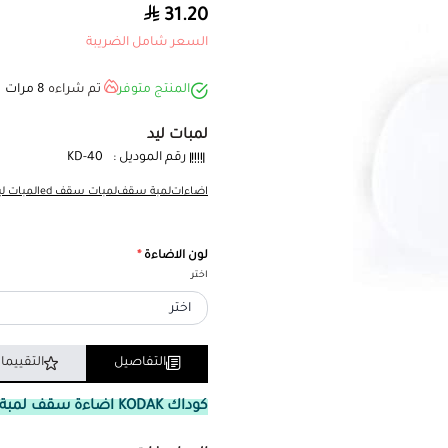
31.20
السعر شامل الضريبة
المنتج متوفر
تم شراءه
8
مرات
لمبات ليد
رقم الموديل :
KD-40
اضاءات
لمبة سقف
لمبات سقف led
لمبات لي
لون الاضاءة
*
اختر
التفاصيل
التقييما
كوداك KODAK اضاءة سقف لمبة درم ليد 40 وات