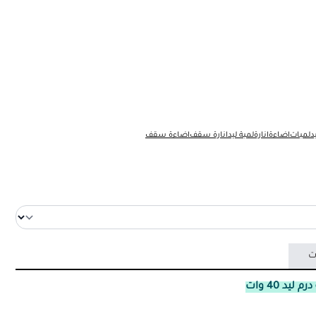
د
لمبات
اضاءة
انارة
لمبة ليد
انارة سقف
اضاءة سقف
ت