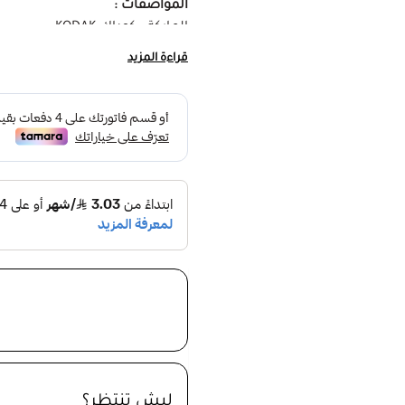
المواصفات :
الماركة : كوداك KODAK
لون الانارة : اضاءة بيضاء ، اضاء
قراءة المزيد
القدرة : 40 وات
الجهد الكهربائي : 110 فولت : 240 فولت
درجة حرارة اللون :
ابيض 6500 K
اصفر 3000 K
اللومن : 3600 Lumen
المقاس : 118 × 118 × 204 مم
قاعدة مصباح الاضاءة : E27
معامل اظهار اللون : 80
زاوية الاشعة : 180
ساعات التشغيل : 25000 ساعة
الضمان : 5 سنوات
ليش تنتظر؟