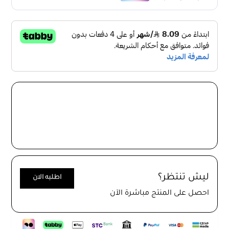
مع أي ديكور داخلي.
يوفر إضاءة دافئة ومريحة بدون أن تصبح حارقة أو مزعجة للعين.
يوفر توهجًا ناعمًا ودافئًا ويتميز بخفة الوزن والمتانة.
مناسب للإضاءة الرئيسية، والإضاءة التوليفية، وإضاءة الزاوية
الداكنة في المنزل أو المكتب. يتميز بسهولة التركيب
والاستخدام.
كما أن تصميم الإضاءة يضيف لمسة جمالية إلى أي غرفة
ويجعلها تبدو أكثر أناقة وجمالاً. يمكن تثبيتها بسهولة على
الحائط وتتميز بسهولة الاستخدام وضمان عالي الجودة.
يتناغم التصميم الرئع المؤلف من القاعدة , الاضاءة LED ويعطي
ليش تنتظر؟
اطلبه الان
شكل رائع ومميز واضاءة ممتازة تغطي مساحة واسعة .
احصل على المنتج مباشرة الآن
مصنوعة من مواد عالية الجودة صديقة للبيئة ومقاومة للتاكل
والاهتراء يتمتع بميزة العمر الطويل اذا تمت المحافظة عليها .