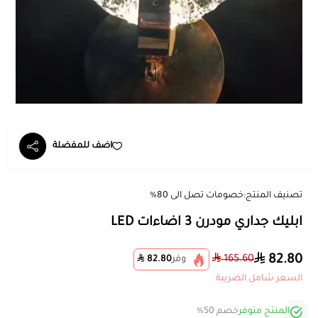
اضف للمفضلة
تصنيف المنتج:
خصومات تصل الى 80%
ابليك جداري مودرن 3 اضاءات LED
82.80
165.60
وفر
82.80
السعر شامل الضريبة
المنتج متوفر
خصم 50%