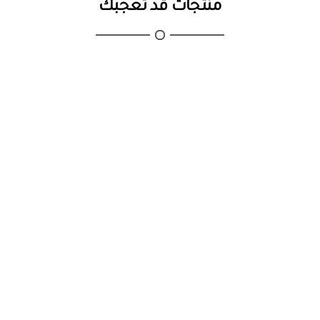
منتجات قد تعجبك
اضغط هنا للتواصل عبر واتساب
اتصال هاتفي:
0509094713
🌐 زيارة المتجر الإلكتروني:
نقطة الإضاءة
🛍️ تصفح المزيد من الإضاءات الجدارية:
عرض جميع الإضاءات الجدارية
لا تتردد! اطلبها الآن🛒
✔️ تصميم أنيق
✔️ جودة عالية
✔️ دفع آمن
✔️ شحن سريع داخل السعودية