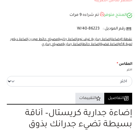
السعر شامل الضريبة
المنتج متوفر
تم شراءه
9
مرات
رقم الموديل :
40-86223/W
نقطة الإضاءة
إضاءة جدارية غرف نوم
إضاءة جانبية
مصباح حائط مودرن
إضاءة ديكور
لمبة e14
إضاءة فضية
إضاءة حائط
إضاءة جدارية
مصباح جداري
المقاس
*
اختر
التفاصيل
التقييمات
إضاءة جدارية كريستال– أناقة
بسيطة تضيء جدرانك بذوق
عصري