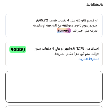
قراءة المزيد
أضف لمسة فاخرة إلى الجدران مع
إضاءة جدارية بلون اسود
أنيق
.
تصميمها المعدني العصري يناسب مختلف المساحات مثل
المجالس،
غرف النوم، الممرات، والمداخل.
المواصفات:
اللون: ذهبي
المقاس : 25سم ، 45سم
نوع الإنارة:
اضاءة ليد LED
لون الإضاءة:
3 اضاءات مدمجة ( اضاءة بيضاء ، اصفر ، شمسي
)
نوع التركيب:
على الحائط
الضمان:
سنتان (غير شامل سوء الاستخدام)
المميزات:
✔️ تصميم عصري بلون ذهبي كريستال
✔️ تركب بسهولة على الجدار